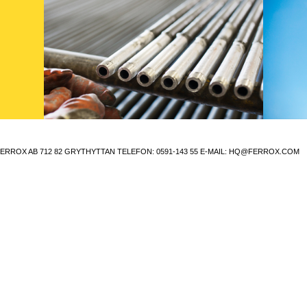
ERROX AB 712 82 GRYTHYTTAN
TELEFON:
0591-143 55
E-MAIL:
HQ@FERROX.COM